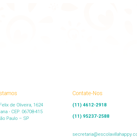
stamos
Contate-Nos
Felix de Oliveira, 1624
(11) 4612-2918
iana - CEP: 06708-415
(11) 95237-2588
São Paulo – SP
secretaria@escolavillahappy.c