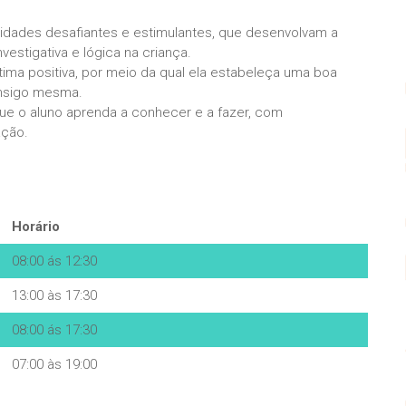
vidades desafiantes e estimulantes, que desenvolvam a
nvestigativa e lógica na criança.
ma positiva, por meio da qual ela estabeleça uma boa
nsigo mesma.
e o aluno aprenda a conhecer e a fazer, com
ação.
Horário
08:00 ás 12:30
13:00 às 17:30
08:00 ás 17:30
07:00 às 19:00