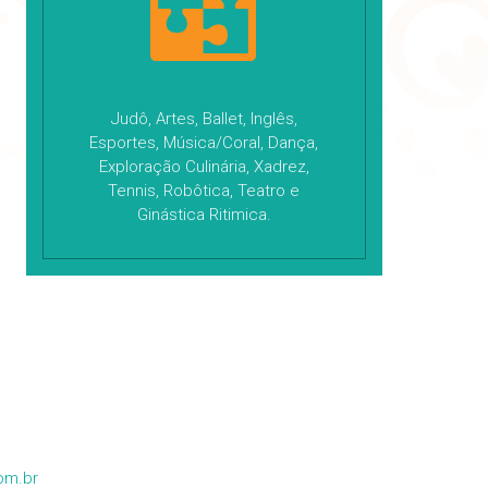
Judô, Artes, Ballet, Inglês,
Esportes, Música/Coral, Dança,
Exploração Culinária, Xadrez,
Tennis, Robôtica, Teatro e
Ginástica Ritimica.
om.br